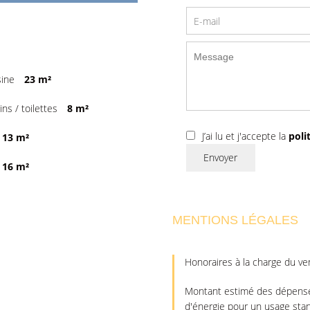
sine
23 m²
ins / toilettes
8 m²
J’ai lu et j'accepte la
poli
13 m²
Envoyer
16 m²
MENTIONS LÉGALES
Honoraires à la charge du v
Montant estimé des dépense
d'énergie pour un usage sta