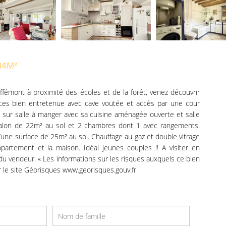
84M²
émont à proximité des écoles et de la forêt, venez découvrir
èces bien entretenue avec cave voutée et accès par une cour
e sur salle à manger avec sa cuisine aménagée ouverte et salle
 salon de 22m² au sol et 2 chambres dont 1 avec rangements.
e surface de 25m² au sol. Chauffage au gaz et double vitrage
partement et la maison. Idéal jeunes couples !! A visiter en
 du vendeur. « Les informations sur les risques auxquels ce bien
r le site Géorisques www.georisques.gouv.fr